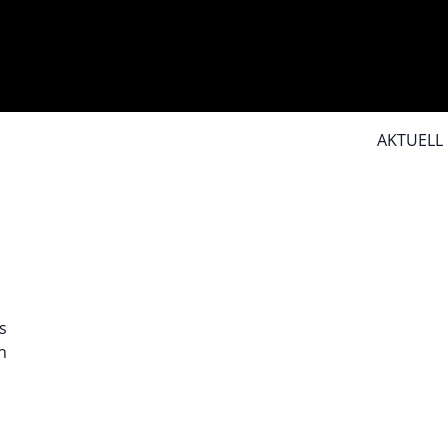
AKTUELL
s
h